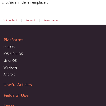
modèle
afin de le remplacer.
|
|
Précédent
Suivant
Sommaire
Platforms
macOS
iOS / iPadOS
visionOS
Windows
Android
Useful Articles
Fields of Use
Store