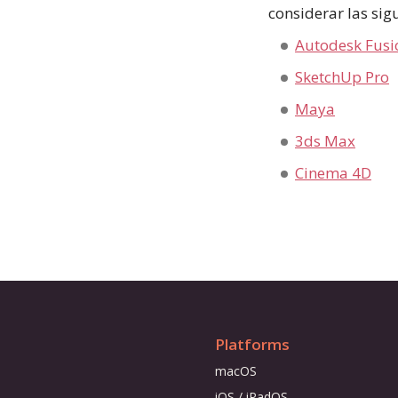
considerar las sig
Autodesk Fusi
SketchUp Pro
Maya
3ds Max
Cinema 4D
Platforms
macOS
iOS / iPadOS