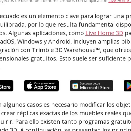
oyectos de diseño de interiores creados con la aplicación
Live Home 
adecuado es un elemento clave para lograr una 
uilibrada, por lo que resulta fundamental dispo
os. Algunas aplicaciones, como
Live Home 3D
pa
PadOS, Windows y Android, incluyen amplias bib
gración con Trimble 3D Warehouse™, que ofrece
nsionales gratuitos. Esto suele ser suficiente 
.
 algunos casos es necesario modificar los obje
 crear réplicas exactas de los muebles reales q
uirir. Para ello existen tanto programas gratui
o 3D. A continuación, se presentan los princip