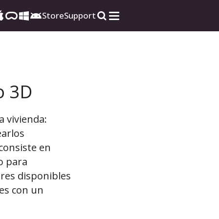
Store
Support
o 3D
a vivienda:
earlos
consiste en
o para
ores disponibles
les con un