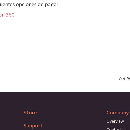
uientes opciones de pago:
on 360
Publi
Store
Company
Overview
Support
Contact Us