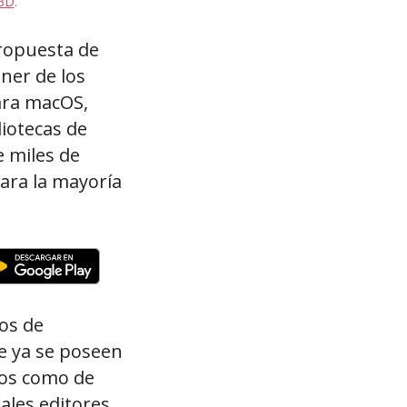
3D
.
propuesta de
ner de los
ra macOS,
liotecas de
 miles de
para la mayoría
tos de
ue ya se poseen
tos como de
ales editores