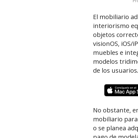
Pr
El mobiliario 
interiorismo eq
objetos correct
visionOS, iOS/i
muebles e inte
modelos tridime
de los usuarios
No obstante, en
mobiliario para
o se planea adq
pago de modelad