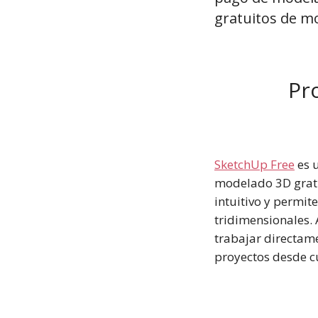
gratuitos de m
Pr
SketchUp Free
es 
modelado 3D gratu
intuitivo y permit
tridimensionales. 
trabajar directame
proyectos desde cu