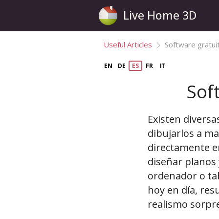
Live Home 3D
Useful Articles
Software gratu
EN
DE
ES
FR
IT
Sof
Existen diversa
dibujarlos a ma
directamente e
diseñar planos 
ordenador o tab
hoy en día, res
realismo sorpr