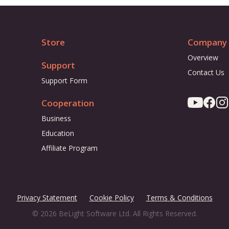
Store
Company
Overview
Support
Contact Us
Support Form
Cooperation
Business
Education
Affiliate Program
Privacy Statement
Cookie Policy
Terms & Conditions
© 2026 BeLight Software Ltd. All Rights Reserved.