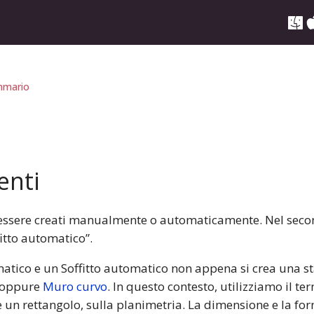
mario
enti
no essere creati manualmente o automaticamente. Nel sec
itto automatico”.
tico e un Soffitto automatico non appena si crea una st
oppure
Muro curvo
. In questo contesto, utilizziamo il t
 un rettangolo, sulla planimetria. La dimensione e la f