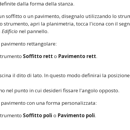
definite dalla forma della stanza.
 soffitto o un pavimento, disegnalo utilizzando lo str
o strumento, apri la planimetria, tocca l'icona con il segn
a
Edificio
nel pannello.
n pavimento rettangolare:
 strumento
Soffitto rett
o
Pavimento rett
.
scina il dito di lato. In questo modo definirai la posizio
mo nel punto in cui desideri fissare l'angolo opposto.
n pavimento con una forma personalizzata:
 strumento
Soffitto poli
o
Pavimento poli
.