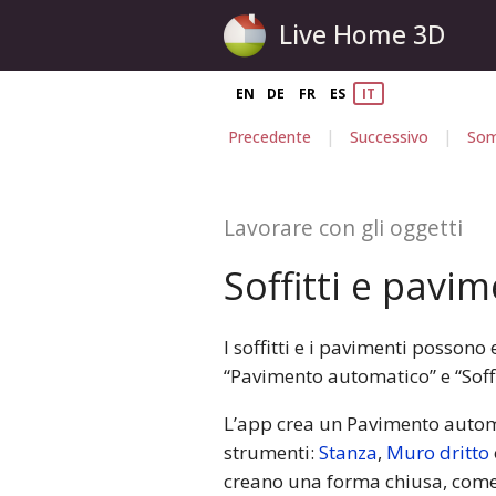
Live Home 3D
EN
DE
FR
ES
IT
|
|
Precedente
Successivo
Som
Lavorare con gli oggetti
Soffitti e pavim
I soffitti e i pavimenti posso
“Pavimento automatico” e “Soff
L’app crea un Pavimento automa
strumenti:
Stanza
,
Muro dritto
creano una forma chiusa, come