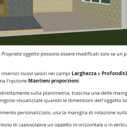
a
Proprietà oggetto
possono essere modificati solo se un pa
inserisci nuovi valori nei campi
Larghezza
e
Profondit
ona l'opzione
Mantieni proporzioni
.
irettamente sulla planimetria, trascina una delle manigl
vengono visualizzate quando le dimensioni dell'oggetto s
vimento personalizzato, usa la maniglia di rotazione sull
tono di capovolgere un oggetto in orizzontale o in vertica