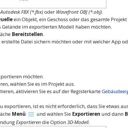
n
Autodesk FBX (*.fbx)
oder
Wavefront OBJ (*.obj)
.
uelle
ein Objekt, ein Geschoss oder das gesamte Projekt
as Gelände im exportierten Modell haben möchten.
fläche
Bereitstellen
.
e erstellte Datei sichern möchten oder mit welcher App od
xportieren möchten.
ren, wählen Sie es im Projekt aus.
eren, aktivieren Sie es auf der Registerkarte
Gebäudeeig
exportieren, ist es nicht erforderlich, dass Sie etwas a
fläche
Menü
und wählen Sie
Exportieren
und dann
B
lendung
Exportieren
die Option
3D-Modell
.