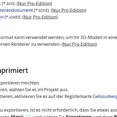
t
(*.scn). (
Nur Pro-Edition
)
-Szenendokument
(*.scnz). (
Nur Pro-Edition
)
on
(*.usdz). (
Nur Pro-Edition
)
es Format kann verwendet werden, um Ihr 3D-Modell in ein
ernen Renderer zu verwenden. (
Nur Pro-Edition
)
primiert
xportieren möchten.
ren, wählen Sie es im Projekt aus.
eren, aktivieren Sie es auf der Registerkarte
Gebäudeeig
exportieren, ist es nicht erforderlich, dass Sie etwas a
fläche
Menü
und wählen Sie
Exportieren
und dann
B