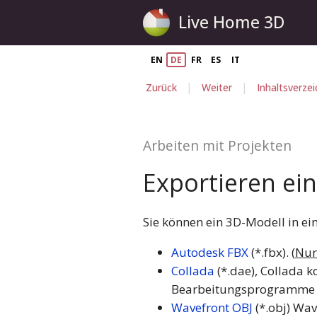
Live Home 3D
EN
DE
FR
ES
IT
|
|
Zurück
Weiter
Inhaltsverzei
Arbeiten mit Projekten
Exportieren ei
Sie können ein 3D-Modell in ei
Autodesk FBX
(*.fbx). (
Nur
Collada
(*.dae), Collada k
Bearbeitungsprogramme ü
Wavefront OBJ
(*.obj) Wav