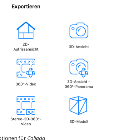
ptionen für
Collada
.