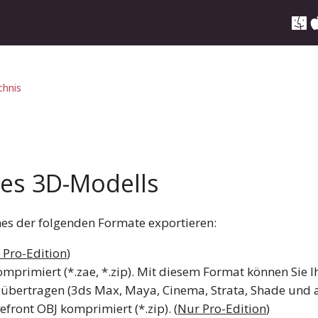
chnis
nes 3D-Modells
nes der folgenden Formate exportieren:
 Pro-Edition
)
omprimiert (*.zae, *.zip). Mit diesem Format können Sie I
bertragen (3ds Max, Maya, Cinema, Strata, Shade und a
efront OBJ komprimiert (*.zip). (
Nur Pro-Edition
)