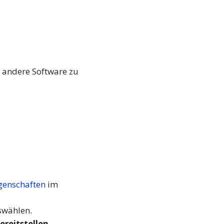
e andere Software zu
enschaften
im
uswählen.
ereitstellen
.