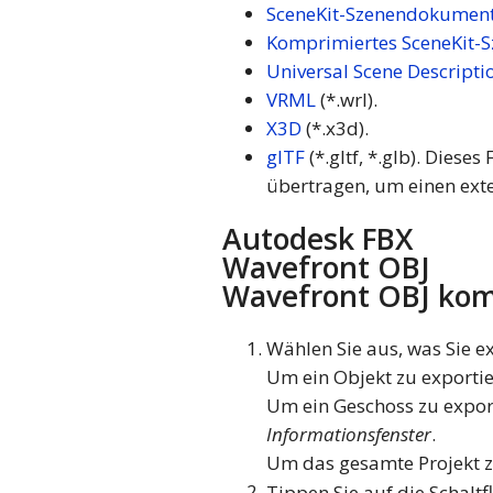
SceneKit-Szenendokumen
Komprimiertes SceneKit
Universal Scene Descripti
VRML
(*.wrl).
X3D
(*.x3d).
glTF
(*.gltf, *.glb). Dies
übertragen, um einen ext
Autodesk FBX
Wavefront OBJ
Wavefront OBJ kom
Wählen Sie aus, was Sie e
Um ein Objekt zu exportie
Um ein Geschoss zu exporti
Informationsfenster
.
Um das gesamte Projekt zu 
Tippen Sie auf die Schalt