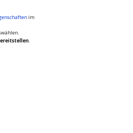
enschaften
im
uswählen.
ereitstellen
.