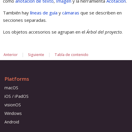
como
anotación de texto
,
Imagen
y la herramienta
Acotación
.
También hay
líneas de guía
y
cámaras
que se describen en
secciones separadas.
Los objetos accesorios se agrupan en el
Árbol del proyecto
.
|
|
Anterior
Siguiente
Tabla de contenido
Platforms
macOS
iOS / iPadOS
visionOS
Windows
Android