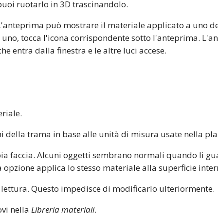
puoi ruotarlo in 3D trascinandolo.
'anteprima può mostrare il materiale applicato a uno dei 
e uno, tocca l'icona corrispondente sotto l'anteprima. L'
e entra dalla finestra e le altre luci accese.
riale.
i della trama in base alle unità di misura usate nella pl
pia faccia. Alcuni oggetti sembrano normali quando li gu
a opzione applica lo stesso materiale alla superficie inter
a lettura. Questo impedisce di modificarlo ulteriormente.
ovi nella
Libreria materiali
.