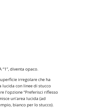
A “1”, diventa opaco.
superficie irregolare che ha
 lucida con linee di stucco
e l'opzione “Preferisci riflesso
inisce un'area lucida (ad
empio, bianco per lo stucco).