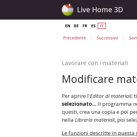
Live Home 3D
EN
DE
FR
ES
IT
|
|
Precedente
Successivo
Som
Lavorare con i materiali
Modificare mate
Per aprire l'
Editor di materiali
, 
selezionato…
Il programma non
questi, crea una copia e poi pe
nella
Libreria materiali
, poi sel
Le funzioni descritte in questa 