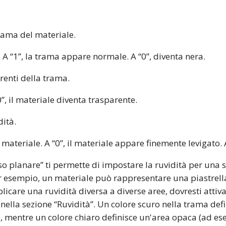
 trama del materiale.
 A “1”, la trama appare normale. A “0”, diventa nera.
renti della trama.
”, il materiale diventa trasparente.
dità.
 materiale. A “0”, il materiale appare finemente levigato. 
esso planare” ti permette di impostare la ruvidità per una 
r esempio, un materiale può rappresentare una piastrella
plicare una ruvidità diversa a diverse aree, dovresti attivar
nella sezione “Ruvidità”. Un colore scuro nella trama def
), mentre un colore chiaro definisce un'area opaca (ad es