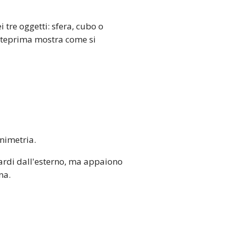
tre oggetti: sfera, cubo o
anteprima mostra come si
animetria.
ardi dall'esterno, ma appaiono
na.