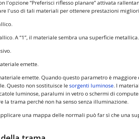
on l'opzione “Preferisci riflesso planare” attivata rallenta
are l'uso di tali materiali per ottenere prestazioni migli
llico.
tallico. A “1”, il materiale sembra una superficie metallica
sivo.
materiale emette.
l materiale emette. Quando questo parametro è maggiore d
le. Questo non sostituisce le
sorgenti luminose
. I materi
scatole luminose, paralumi in vetro o schermi di comput
re la trama perché non ha senso senza illuminazione.
pplicare una mappa delle normali può far sì che una supe
 della trama