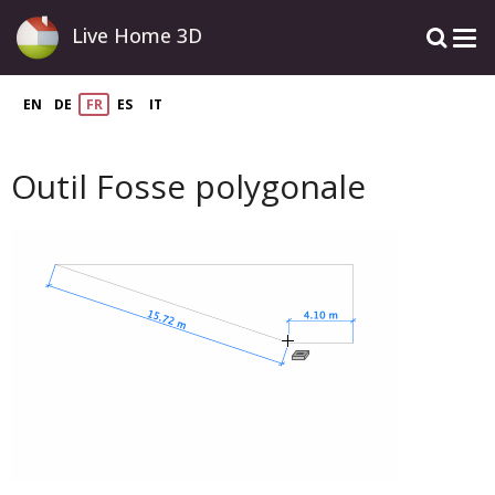
Live Home 3D
EN
DE
FR
ES
IT
Outil Fosse polygonale