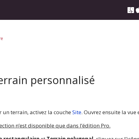
re
errain personnalisé
un terrain, activez la couche
Site
. Ouvrez ensuite la vue 
ection n’est disponible que dans l’édition Pro.
n rectangulaire
et
Terrain polygonal
, cliquez sur l’icô