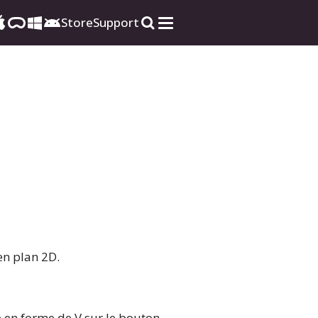
Store
Support
en plan 2D.
ne en forme de V sur le bouton