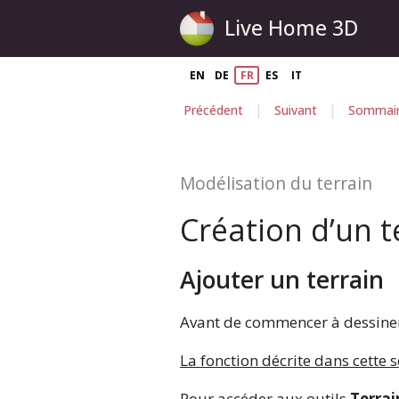
Live Home 3D
EN
DE
FR
ES
IT
|
|
Précédent
Suivant
Sommai
Modélisation du terrain
Création d’un t
Ajouter un terrain
Avant de commencer à dessiner 
La fonction décrite dans cette s
Pour accéder aux outils
Terrai