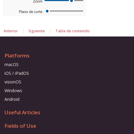
|
|
Anterior
Siguiente
Tabla de contenido
Platforms
macOS
iOS / iPadOS
visionOS
Windows
Android
Useful Articles
Fields of Use