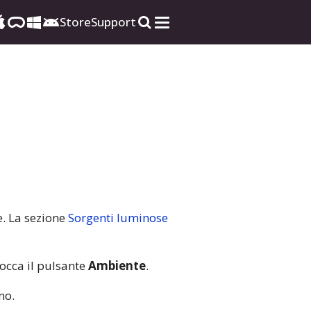
Store
Support
e. La sezione
Sorgenti luminose
occa il pulsante
Ambiente
.
no.