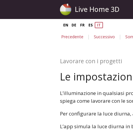
Live Home 3D
EN
DE
FR
ES
IT
|
|
Precedente
Successivo
Som
Lavorare con i progetti
Le impostazioni
L’illuminazione in qualsiasi pr
spiega come lavorare con le sor
Per configurare la luce diurna,
L’app simula la luce diurna in b