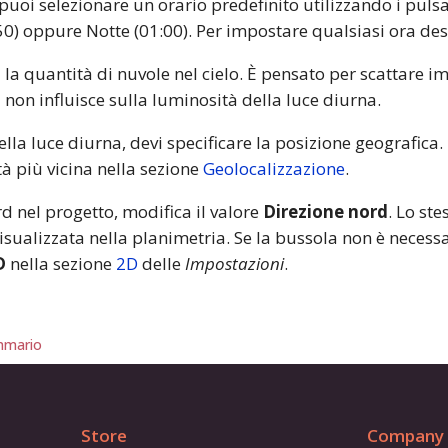
 puoi selezionare un orario predefinito utilizzando i puls
:50) oppure Notte (01:00). Per impostare qualsiasi ora des
la quantità di nuvole nel cielo. È pensato per scattare 
 non influisce sulla luminosità della luce diurna.
la luce diurna, devi specificare la posizione geografica. 
tà più vicina nella sezione
Geolocalizzazione
.
rd nel progetto, modifica il valore
Direzione nord
. Lo st
sualizzata nella planimetria. Se la bussola non è necessa
D
nella sezione
2D
delle
Impostazioni
.
mario
Store
Company