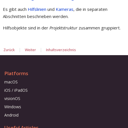
Es gibt auch
Hilfslinien
und
Kameras
, die in separaten
Abschnitten beschrieben werden.
Hilfsobjekte sind in der
Projektstruktur
zusammen gruppiert.
|
|
Zurück
Weiter
Inhaltsverzeichnis
Platforms
macOS
iOS / iPadOS
visionOS
Windows
Android
Useful Articles