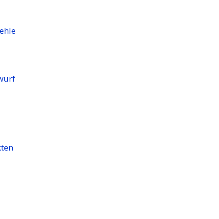
ehle
wurf
kten