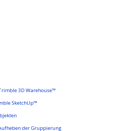
 Trimble 3D Warehouse™
rimble SketchUp™
bjekten
Aufheben der Gruppierung