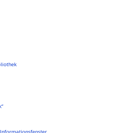
liothek
k“
 Informationsfenster