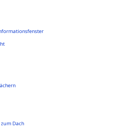
nformationsfenster
ht
Dächern
s zum Dach