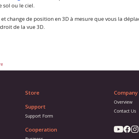
 sol ou le ciel.
 et change de position en 3D à mesure que vous la dépla
droit de la vue 3D.
re
Store
Company
Overview
Support
Contact Us
Support Form
Cooperation
Business