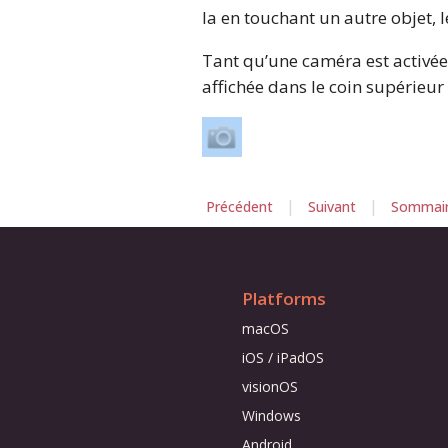
la en touchant un autre objet, le
Tant qu’une caméra est activée
affichée dans le coin supérieur 
|
|
Précédent
Suivant
Sommai
Platforms
macOS
iOS / iPadOS
visionOS
Windows
Android