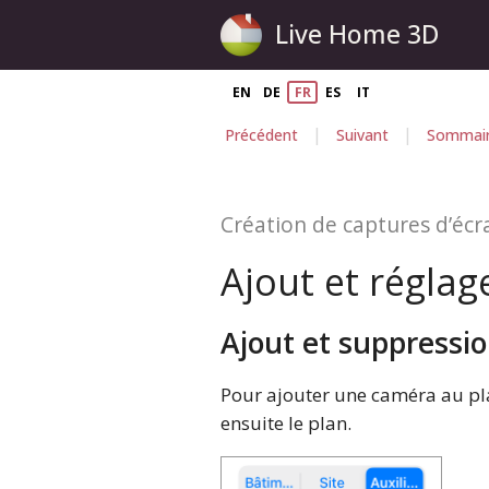
Live Home 3D
EN
DE
FR
ES
IT
|
|
Précédent
Suivant
Sommai
Création de captures d’écr
Ajout et régla
Ajout et suppressi
Pour ajouter une caméra au plan
ensuite le plan.