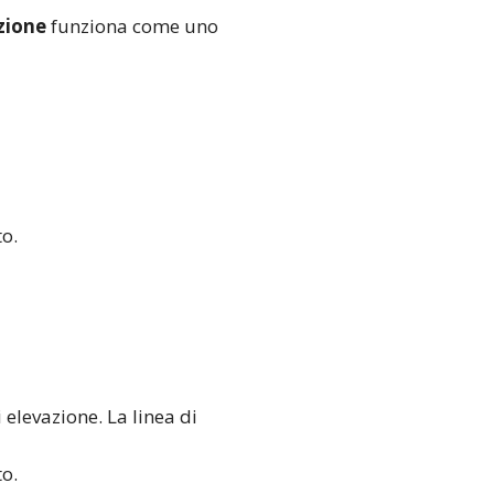
azione
funziona come uno
to.
 elevazione. La linea di
to.