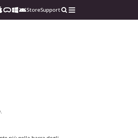
Store
Support
.
ante più nella barra degli