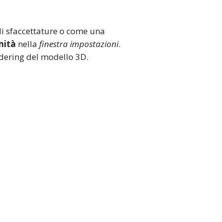
 di sfaccettature o come una
mità
nella
finestra impostazioni
.
ndering del modello 3D.