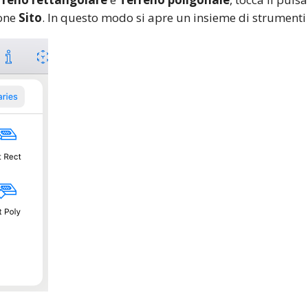
ione
Sito
. In questo modo si apre un insieme di strumenti p