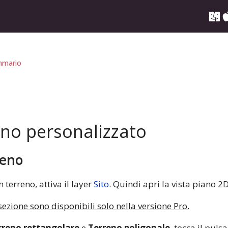
mario
eno personalizzato
reno
 terreno, attiva il layer
Sito
. Quindi apri la vista piano 2D
sezione sono disponibili solo nella versione Pro.
rreno rettangolare
e
Terreno poligonale
, tocca il puls