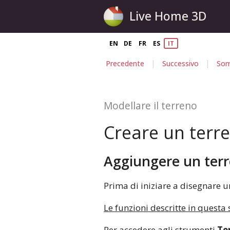
Live Home 3D
EN
DE
FR
ES
IT
|
|
Precedente
Successivo
Som
Modellare il terreno
Creare un terr
Aggiungere un ter
Prima di iniziare a disegnare un
Le funzioni descritte in questa 
Per accedere agli strumenti
Te