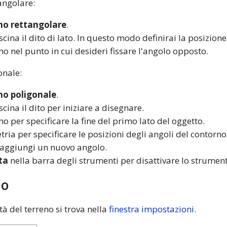
angolare:
no rettangolare
.
cina il dito di lato. In questo modo definirai la posizion
mo nel punto in cui desideri fissare l'angolo opposto.
onale:
no poligonale
.
cina il dito per iniziare a disegnare.
mo per specificare la fine del primo lato del oggetto.
ria per specificare le posizioni degli angoli del contorno
 aggiungi un nuovo angolo.
ta
nella barra degli strumenti per disattivare lo strumen
no
à del terreno si trova nella
finestra impostazioni
.