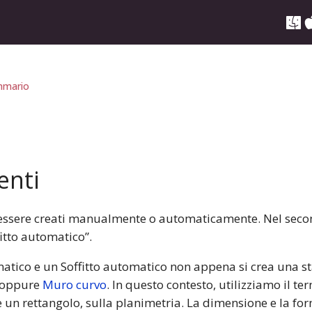
mario
enti
no essere creati manualmente o automaticamente. Nel sec
itto automatico”.
tico e un Soffitto automatico non appena si crea una st
oppure
Muro curvo
. In questo contesto, utilizziamo il t
 un rettangolo, sulla planimetria. La dimensione e la f