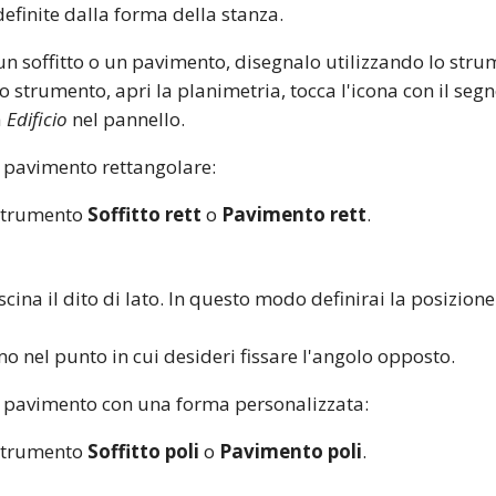
definite dalla forma della stanza.
 soffitto o un pavimento, disegnalo utilizzando lo str
o strumento, apri la planimetria, tocca l'icona con il segn
a
Edificio
nel pannello.
n pavimento rettangolare:
 strumento
Soffitto rett
o
Pavimento rett
.
scina il dito di lato. In questo modo definirai la posizio
mo nel punto in cui desideri fissare l'angolo opposto.
n pavimento con una forma personalizzata:
 strumento
Soffitto poli
o
Pavimento poli
.