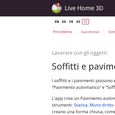
Live Home 3D
EN
DE
FR
ES
IT
|
|
Precedente
Successivo
Som
Lavorare con gli oggetti
Soffitti e pavim
I soffitti e i pavimenti posso
“Pavimento automatico” e “Soff
L’app crea un Pavimento automa
strumenti:
Stanza
,
Muro dritto
creano una forma chiusa, come