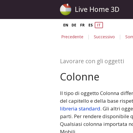
Live Home 3D
EN
DE
FR
ES
IT
|
|
Precedente
Successivo
Som
Lavorare con gli oggetti
Colonne
Il tipo di oggetto Colonna diff
del capitello e della base rispe
libreria standard
. Gli altri og
parti. Per rendere disponibile 
Qualsiasi colonna importata no
Mobili.