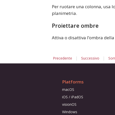
Per ruotare una colonna, usa 
planimetria.
Proiettare ombre
Attiva o disattiva l’ombra dell
|
|
Precedente
Successivo
Som
Platforms
macOS
iOS / iPadOS
visionOS
Windows