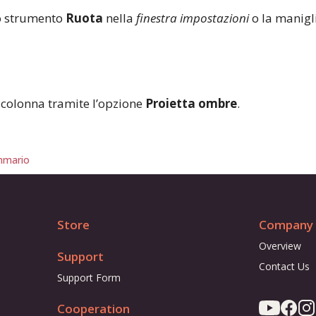
lo strumento
Ruota
nella
finestra impostazioni
o la manigli
a colonna tramite l’opzione
Proietta ombre
.
mario
Store
Company
Overview
Support
Contact Us
Support Form
Cooperation