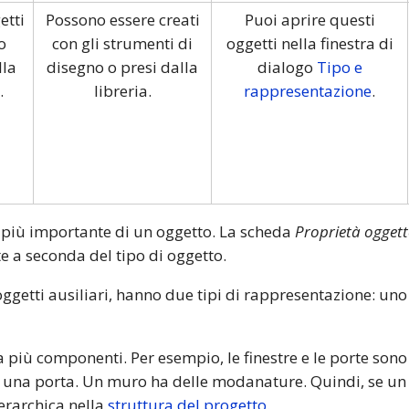
etti
Possono essere creati
Puoi aprire questi
o
con gli strumenti di
oggetti nella finestra di
lla
disegno o presi dalla
dialogo
Tipo e
.
libreria.
rappresentazione
.
tà più importante di un oggetto. La scheda
Proprietà ogget
e a seconda del tipo di oggetto.
oggetti ausiliari, hanno due tipi di rappresentazione: uno 
da più componenti. Per esempio, le finestre e le porte son
i una porta. Un muro ha delle modanature. Quindi, se un 
erarchica nella
struttura del progetto
.