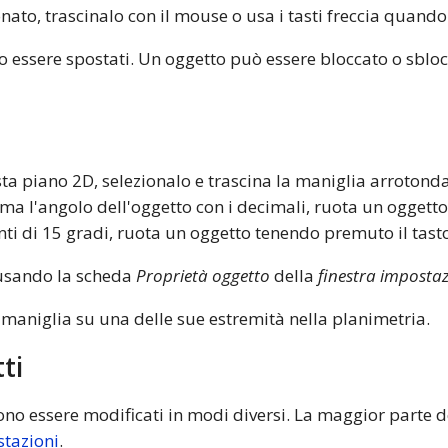
ato, trascinalo con il mouse o usa i tasti freccia quando 
o essere spostati. Un oggetto può essere bloccato o sblo
sta piano 2D, selezionalo e trascina la maniglia arrotondat
ima l'angolo dell'oggetto con i decimali, ruota un oggett
nti di 15 gradi, ruota un oggetto tenendo premuto il tas
 usando la scheda
Proprietà oggetto
della
finestra impostaz
 maniglia su una delle sue estremità nella planimetria.
ti
sono essere modificati in modi diversi. La maggior parte d
stazioni
.