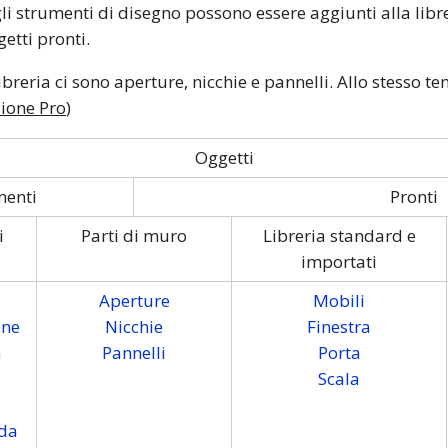
gli strumenti di disegno possono essere aggiunti alla libre
getti pronti.
ibreria ci sono aperture, nicchie e pannelli. Allo stesso 
sione Pro
)
Oggetti
menti
Pronti
i
Parti di muro
Libreria standard e
importati
Aperture
Mobili
one
Nicchie
Finestra
a
Pannelli
Porta
Scala
ida