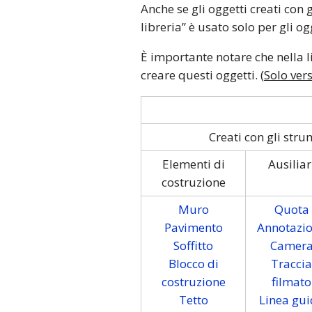
Anche se gli oggetti creati con 
libreria” è usato solo per gli og
È importante notare che nella l
creare questi oggetti. (
Solo ver
Creati con gli stru
Elementi di
Ausiliar
costruzione
Muro
Quota
Pavimento
Annotazi
Soffitto
Camer
Blocco di
Traccia
costruzione
filmato
Tetto
Linea gu