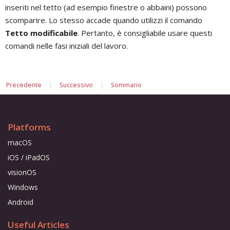
inseriti nel tetto (ad esempio finestre o abbaini) possono
scomparire. Lo stesso accade quando utilizzi il comando
Tetto modificabile
. Pertanto, è consigliabile usare questi
comandi nelle fasi iniziali del lavoro.
|
|
Precedente
Successivo
Sommario
Platforms
macOS
iOS / iPadOS
visionOS
Windows
Android
Useful Articles