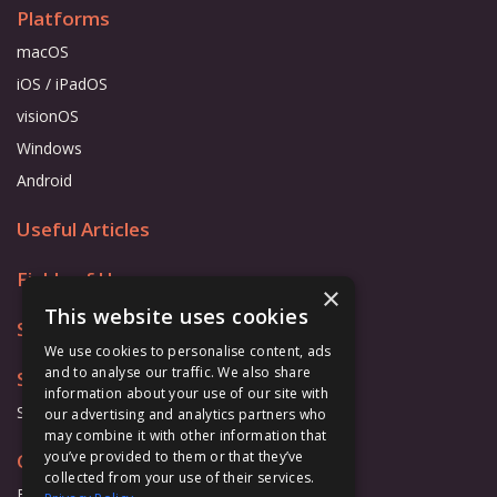
Platforms
macOS
iOS / iPadOS
visionOS
Windows
Android
Useful Articles
Fields of Use
×
This website uses cookies
Store
We use cookies to personalise content, ads
and to analyse our traffic. We also share
Support
information about your use of our site with
Support Form
our advertising and analytics partners who
may combine it with other information that
you’ve provided to them or that they’ve
Cooperation
collected from your use of their services.
Business