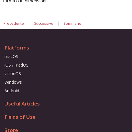
forma o le dimensioni.
|
|
Precedente
Successivo
Sommario
Platforms
macOS
iOS / iPadOS
visionOS
Windows
Android
Useful Articles
Fields of Use
Store