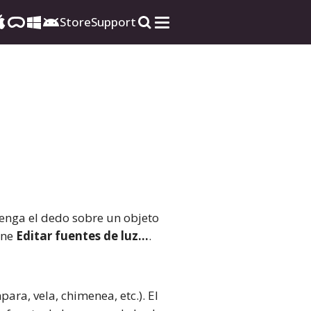
Store
Support
ntenga el dedo sobre un objeto
one
Editar fuentes de luz...
.
ra, vela, chimenea, etc.). El