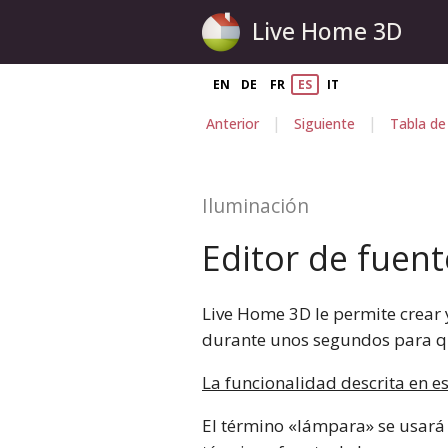
Live Home 3D
EN
DE
FR
ES
IT
|
|
Anterior
Siguiente
Tabla de
Iluminación
Editor de fuent
Live Home 3D le permite crear y
durante unos segundos para qu
La funcionalidad descrita en es
El término «lámpara» se usará e