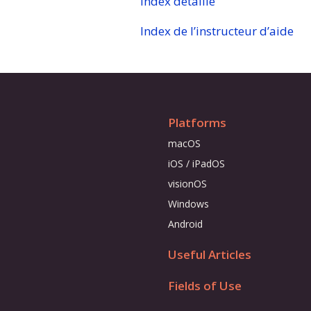
Index détaillé
Index de l’instructeur d’aide
Platforms
macOS
iOS / iPadOS
visionOS
Windows
Android
Useful Articles
Fields of Use