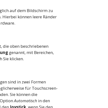
öglich auf dem Bildschirm zu
n. Hierbei können leere Ränder
ardware.
t, die oben beschriebenen
rung
genannt, mit Bereichen,
 Sie klicken.
gen sind in zwei Formen
 möglicherweise für Touchscreen-
nden. Sie können die
 Option
Automatisch
in den
d den
Joystick
, wenn Sie den