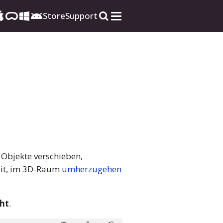
Store
Support
 Objekte verschieben,
eit, im 3D-Raum
umherzugehen
ht
.