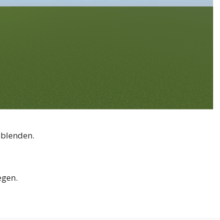
sblenden.
egen.